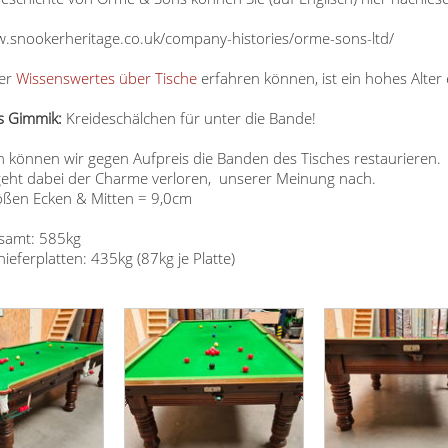
w.snookerheritage.co.uk/company-histories/orme-sons-ltd/
ter
Wissenswertes über Tische
erfahren können, ist ein hohes Alter
s Gimmik:
Kreideschälchen für unter die Bande!
 können wir gegen Aufpreis die Banden des Tisches restaurieren.
 geht dabei der Charme verloren, unserer Meinung nach.
ßen Ecken & Mitten = 9,0cm
samt: 585kg
ieferplatten: 435kg (87kg je Platte)