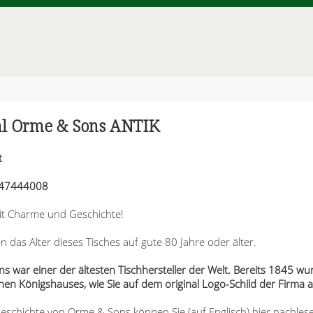
al Orme & Sons ANTIK
t
 147444008
mit Charme und Geschichte!
n das Alter dieses Tisches auf gute 80 Jahre oder älter.
s war einer der ältesten Tischhersteller der Welt. Bereits 1845 w
chen Königshauses, wie Sie auf dem original Logo-Schild der Firma
eschichte von Orme & Sons können Sie (auf Englisch) hier nachles