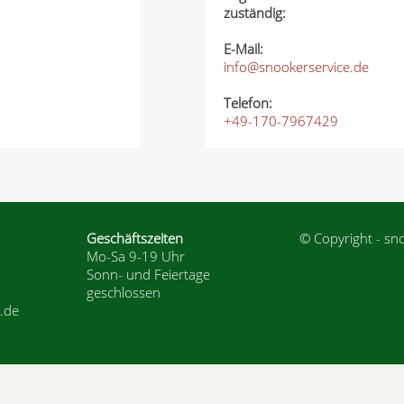
zuständig:
E-Mail:
info@snookerservice.de
Telefon:
+49-170-7967429
Geschäftszeiten
© Copyright - sn
Mo-Sa 9-19 Uhr
Sonn- und Feiertage
geschlossen
.de