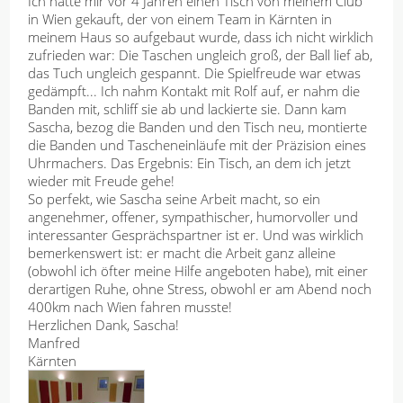
Ich hatte mir vor 4 Jahren einen Tisch von meinem Club
in Wien gekauft, der von einem Team in Kärnten in
meinem Haus so aufgebaut wurde, dass ich nicht wirklich
zufrieden war: Die Taschen ungleich groß, der Ball lief ab,
das Tuch ungleich gespannt. Die Spielfreude war etwas
gedämpft... Ich nahm Kontakt mit Rolf auf, er nahm die
Banden mit, schliff sie ab und lackierte sie. Dann kam
Sascha, bezog die Banden und den Tisch neu, montierte
die Banden und Tascheneinläufe mit der Präzision eines
Uhrmachers. Das Ergebnis: Ein Tisch, an dem ich jetzt
wieder mit Freude gehe!
So perfekt, wie Sascha seine Arbeit macht, so ein
angenehmer, offener, sympathischer, humorvoller und
interessanter Gesprächspartner ist er. Und was wirklich
bemerkenswert ist: er macht die Arbeit ganz alleine
(obwohl ich öfter meine Hilfe angeboten habe), mit einer
derartigen Ruhe, ohne Stress, obwohl er am Abend noch
400km nach Wien fahren musste!
Herzlichen Dank, Sascha!
Manfred
Kärnten